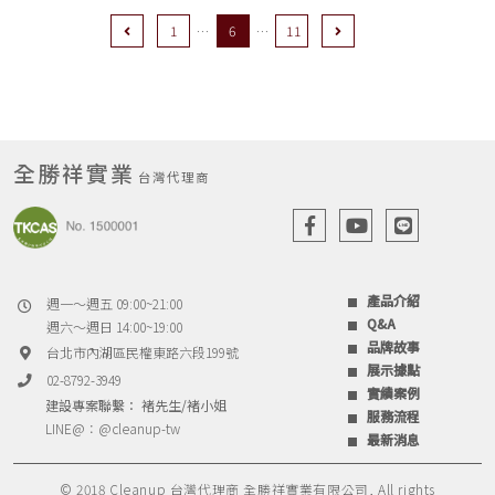
Previous
Next
1
6
11
全勝祥實業
台灣代理商
產品介紹
週一～週五 09:00~21:00
Q&A
週六～週日 14:00~19:00
品牌故事
台北市內湖區民權東路六段199號
展示據點
02-8792-3949
實績案例
建設專案聯繫： 褚先生/褚小姐
服務流程
LINE@：
@cleanup-tw
最新消息
© 2018 Cleanup 台灣代理商 全勝祥實業有限公司, All rights