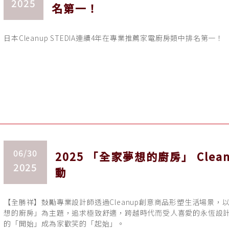
2025
名第一！
日本Cleanup STEDIA連續4年在專業推薦家電廚房類中排名第一！
06/30
2025 「全家夢想的廚房」 Cle
2025
動
【全勝祥】鼓勵專業設計師透過Cleanup創意商品形塑生活場景，
想的廚房」為主題，追求極致舒適，跨越時代而受人喜愛的永恆設
的「開始」成為家歡笑的「起始」。