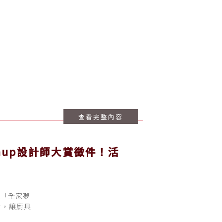
查看完整內容
anup設計師大賞徵件！活
以「全家夢
計，讓廚具