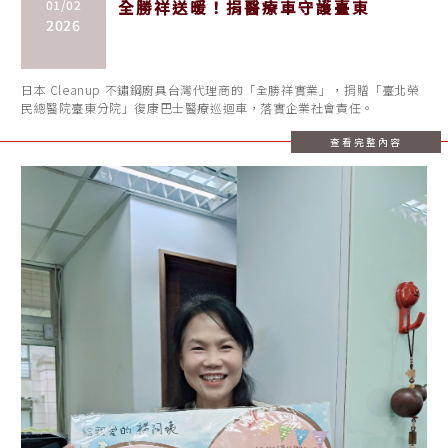
01/02
全勝祥送暖！捐醫療車守護臺東
2026
日本 Cleanup 不鏽鋼廚具台灣代理商的「全勝祥實業」，捐贈「臺北榮
民總醫院臺東分院」復康巴士醫療巡迴車，落實企業社會責任。
查看完整內容