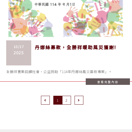
10/17
丹娜絲募款，全勝祥暖助風災獲謝!
2025
全勝祥實業回饋社會，公益捐助「114年丹娜絲風災募款專案」。
查看完整內容
Previous
Next
1
2