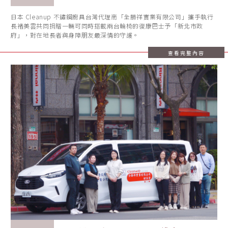
日本 Cleanup 不鏽鋼廚具台灣代理商「全勝祥實業有限公司」攜手執行
長褚美雲共同捐贈一輛可同時搭載兩台輪椅的復康巴士予「新北市政
府」，對在地長者與身障朋友最深情的守護。
查看完整內容