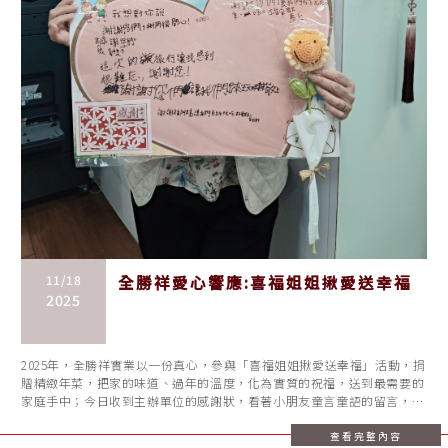
11/18
全勝祥愛心響應:喜福姐姐揪愛送幸福
2025
2025年，全勝祥實業以一份真心，參與「喜福姐姐揪愛送幸福」活動，捐
贈精緻年菜，把家的味道、過年的溫度，化為實質的祝福，送到最需要的
家庭手中；今日收到主辦單位的感謝狀，看著小朋友童言童語的留言，我
們的
查看完整內容