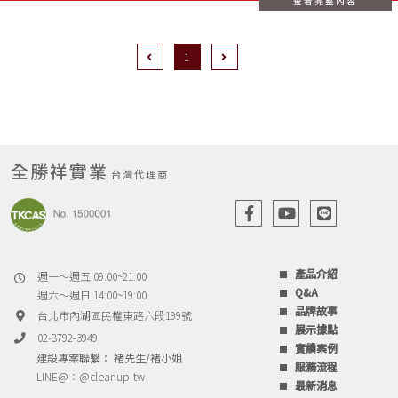
查看完整內容
Previous
Next
1
全勝祥實業
台灣代理商
產品介紹
週一～週五 09:00~21:00
Q&A
週六～週日 14:00~19:00
品牌故事
台北市內湖區民權東路六段199號
展示據點
02-8792-3949
實績案例
建設專案聯繫： 褚先生/褚小姐
服務流程
LINE@：
@cleanup-tw
最新消息