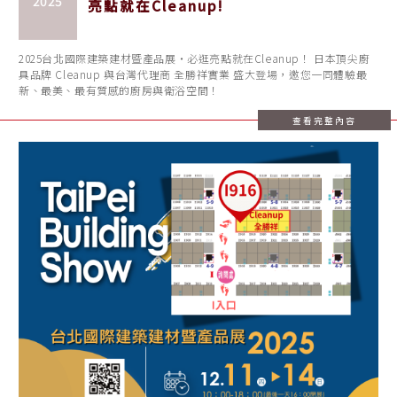
2025
亮點就在Cleanup!
2025台北國際建築建材暨產品展・必逛亮點就在Cleanup！ 日本頂尖廚
具品牌 Cleanup 與台灣代理商 全勝祥實業 盛大登場，邀您一同體驗最
新、最美、最有質感的廚房與衛浴空間！
查看完整內容