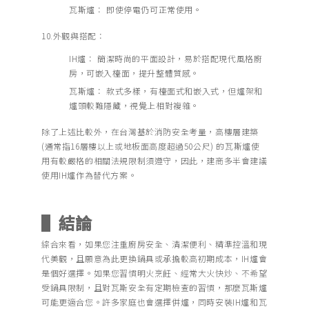
瓦斯爐： 即使停電仍可正常使用。
10.外觀與搭配：
IH爐： 簡潔時尚的平面設計，易於搭配現代風格廚
房，可嵌入檯面，提升整體質感。
瓦斯爐： 款式多樣，有檯面式和嵌入式，但爐架和
爐頭較難隱藏，視覺上相對複雜。
除了上述比較外，在台灣基於消防安全考量，高樓層建築
(通常指16層樓以上或地板面高度超過50公尺) 的瓦斯爐使
用有較嚴格的相關法規限制須遵守，因此，建商多半會建議
使用IH爐作為替代方案。
▌結論
綜合來看，如果您注重廚房安全、清潔便利、精準控溫和現
代美觀，且願意為此更換鍋具或承擔較高初期成本，IH爐會
是個好選擇。如果您習慣明火烹飪、經常大火快炒、不希望
受鍋具限制，且對瓦斯安全有定期檢查的習慣，那麼瓦斯爐
可能更適合您。許多家庭也會選擇併爐，同時安裝IH爐和瓦