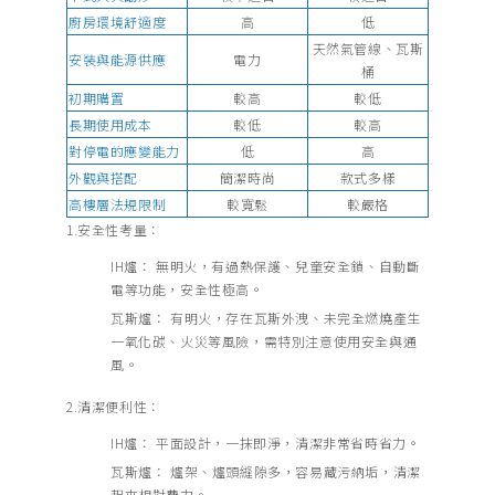
廚房環境舒適度
高
低
天然氣管線、瓦斯
安裝與能源供應
電力
桶
初期購置
較高
較低
長期使用成本
較低
較高
對停電的應變能力
低
高
外觀與搭配
簡潔時尚
款式多樣
高樓層法規限制
較寬鬆
較嚴格
1.安全性考量：
IH爐： 無明火，有過熱保護、兒童安全鎖、自動斷
電等功能，安全性極高。
瓦斯爐： 有明火，存在瓦斯外洩、未完全燃燒產生
一氧化碳、火災等風險，需特別注意使用安全與通
風。
2.清潔便利性：
IH爐： 平面設計，一抹即淨，清潔非常省時省力。
瓦斯爐： 爐架、爐頭縫隙多，容易藏污納垢，清潔
起來相對費力。