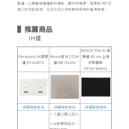
斯爐，以兼顧兩種爐具的優點；最終的選擇，還是取決於您
個人的烹飪習慣、生活方式以及對廚房環境的重視程度。
▌推薦商品
IH爐
BOSCH Flex IH 感
Panasonic IH調理
Rinnai智杏三口IH
應爐 80 cm 上裝
爐 KY-A1W70
爐-RB-H3200
式帶邊框-
PXY875KW1E
詳細規格資訊
詳細規格資訊
詳細規格資訊
▪︎三爐口獨立控火
▪︎台嵌雙用設計，