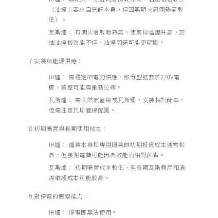
（油煙主要來自烹飪本身，但因無明火周圍熱氣較
低）。
瓦斯爐： 有明火會散發熱氣，使廚房溫度升高，若
抽油煙機效能不佳，油煙問題可能更明顯。
7.安裝與能源供應：
IH爐： 需穩定的電力供應，部分型號要求220V電
壓，舊屋可能需重新拉線。
瓦斯爐： 需天然氣管線或瓦斯桶，安裝相對簡單，
但需注意瓦斯管線配置。
8.初期購置與長期使用成本：
IH爐： 爐具本身和專用鍋具的初期投資成本通常較
高，但長期電費可能因高效能而相對節省。
瓦斯爐： 初期購置成本較低，但長期瓦斯費用和清
潔維護成本可能較高。
9.對停電的應變能力：
IH爐： 停電即無法使用。