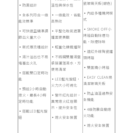
瓷玻璃天板(銀色)
▪︎防漏設計
溫性與保水性
▪︎內設多種燒烤模
▪︎全系列符合一級
▪︎一級能效，省能
式
能效標準
高熱效
▪︎SMOKE OFF小
▪︎可快速且精準調
▪︎平整化吸氣遮罩
烤箱自動除煙功
節出火量大小
爐面更美觀
能，除煙除味
▪︎新式導流槽設計
▪︎輕量化鑄鐵爐架
▪︎遠紅外線陶瓷爐
▪︎湯汁溢出也不易
▪︎不銹鋼雙層湯盤
頭烤箱
堵塞出火孔
承接灑落湯水，方
▪︎雙面燒小烤箱
便易清潔
▪︎搭載雙口定時功
▪︎EASY CLEAN易
能
▪︎LED藍光旋鈕，
清潔玻璃天板
火力大小可視化
▪︎預設2小時自動
▪︎防止油溫過熱安
熄火，最長4小時
▪︎警示紅光設計，
全機能
定時功能
異常熄火紅燈顯
示，提升安全性
▪︎4級防震自動熄
▪︎搭載LED藍光旋
火功能
鈕
▪︎熄火安全裝置
▪︎熄火安全裝置