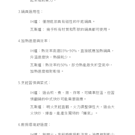
3.鍋具適用性：
IH爐： 僅限底部具有磁性的平底鍋具。
瓦斯爐： 幾乎所有材質和形狀的鍋具都可使用。
4.加熱速度與效率：
IH爐：熱效率高達85%~90%，直接感應加熱鍋具，
升溫速度快，熱損耗少。
瓦斯爐：熱效率約50%，部分熱能散失於空氣中，
加熱速度相對較慢。
5.烹飪習慣與菜式：
IH爐： 適合煎、煮、燉、炸等，可精準控溫，但習
慣翻鍋的中式快炒可能需要適應。
瓦斯爐： 明火烹飪直觀，火力調整彈性大，適合大
火快炒、爆香，能產生獨特的「鑊氣」。
6.廚房環境舒適度：
IH爐： 無明火，烹飪時廚房較涼爽，油煙相對較少