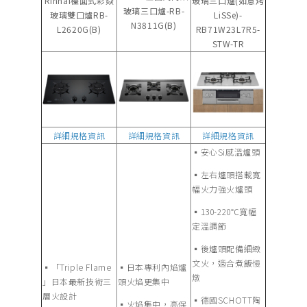
Rinnai檯面式彩焱
玻璃三口爐(如意烤
玻璃三口爐-RB-
玻璃雙口爐RB-
LiSSe)-
N3811G(B)
L2620G(B)
RB71W23L7R5-
STW-TR
詳細規格資訊
詳細規格資訊
詳細規格資訊
▪︎安心Si感溫爐頭
▪︎左右爐頭搭載寛
幅火力強火爐頭
▪︎130-220℃寬幅
定溫調節
▪︎後爐頭配備細緻
文火，適合煮飯慢
▪︎「Triple Flame
▪︎日本專利內焰爐
燉
」日本最新技術三
頭火焰更集中
層火設計
▪︎德國SCHOTT陶
▪︎火焰集中，高保