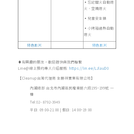
▪︎忘記關火自動熄
火、空燒熄火
▪︎兒童安全鎖
▪︎小烤箱過熱自動
熄火
特色影片
特色影片
♦有興趣的朋友，歡迎趕快與我們聯繫
Line@線上預約專人介紹服務:
https://lin.ee/LJlauD0
【Cleanup台灣代理商 全勝祥實業有限公司】
內湖總部:台北市內湖區民權東路六段195~199號 一
樓
Tel:02- 8792-3949
平日: 09:00-21:00 | 假日: 14:00~19:00