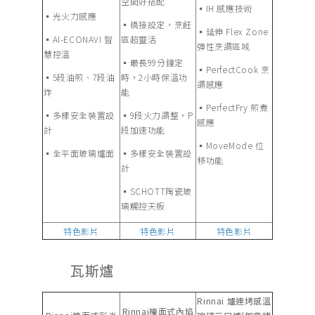
空間好搭配
▪︎IH 感應技術
▪︎光火力感應
▪︎橋接設定，烹飪
▪︎延伸 Flex Zone
▪︎AI-ECONAVI 智
區超靈活
彈性烹調區域
慧控溫
▪︎最長99分鐘定
▪︎PerfectCook 烹
▪︎5段油煎、7段油
時，2小時保溫功
調感應
炸
能
▪︎PerfectFry 煎煮
▪︎多樣安全裝置設
▪︎9段火力調整，P
感應
計
段加速功能
▪︎MoveMode 位
▪︎全平面玻璃爐面
▪︎多樣安全裝置設
移功能
計
▪︎SCHOTT陶瓷玻
璃觸控天板
特色影片
特色影片
特色影片
瓦斯爐
Rinnai 爐連烤感溫
Rinnai檯面式內焰