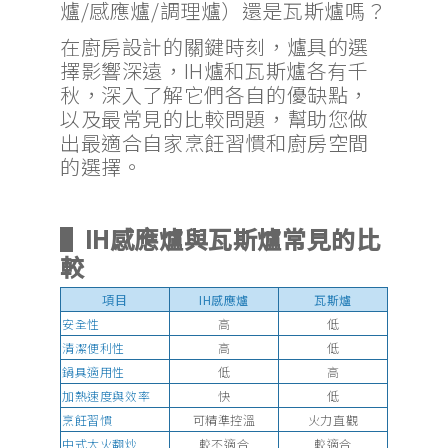
爐/感應爐/調理爐）還是瓦斯爐嗎？
在廚房設計的關鍵時刻，爐具的選
擇影響深遠，IH爐和瓦斯爐各有千
秋，深入了解它們各自的優缺點，
以及最常見的比較問題，幫助您做
出最適合自家烹飪習慣和廚房空間
的選擇。
▌IH感應爐與瓦斯爐常見的比
較
項目
IH感應爐
瓦斯爐
安全性
高
低
清潔便利性
高
低
鍋具適用性
低
高
加熱速度與效率
快
低
烹飪習慣
可精準控溫
火力直觀
中式大火翻炒
較不適合
較適合