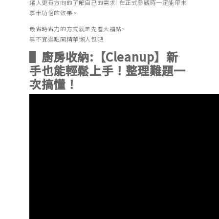
讓人更有方向的了解自己的需求! 在正式參觀時一定能帶來
事半功倍的效果。
最省時省力的方式就是先看大補帖~
事不宜遲點開精華懶人包吧
▌廚房收納:【Cleanup】新
手也能輕鬆上手！整理難題一
次搞懂！