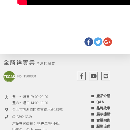
全勝祥實業
台灣代理商
產品介紹
週一～週五 09:00~21:00
Q&A
週六～週日 14:00~19:00
品牌故事
台北市內湖區民權東路六段199號
展示據點
02-8792-3949
實績案例
建設專案聯繫： 褚先生/褚小姐
服務流程
LINE@：
@cleanup-tw