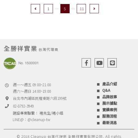
Previous
Next
1
5
11
全勝祥實業
台灣代理商
產品介紹
週一～週五 09:00~21:00
Q&A
週六～週日 14:00~19:00
品牌故事
台北市內湖區民權東路六段199號
展示據點
02-8792-3949
實績案例
建設專案聯繫： 褚先生/褚小姐
服務流程
LINE@：
@cleanup-tw
最新消息
© 2018 Cleanup 台灣代理商 全勝祥實業有限公司, All rights