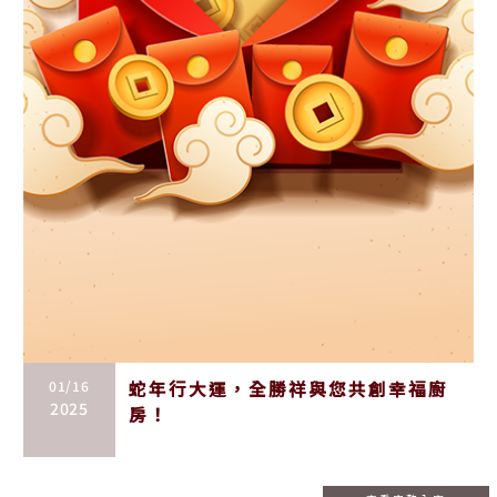
01/16
蛇年行大運，全勝祥與您共創幸福廚
2025
房！