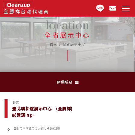
全勝祥台灣代理商
location
全省展示中心
首頁
全省展示中心
選擇據點
北部
臺北璞松綻展示中心 (全勝祥)
試營運ing~
臺北市南港區市民大道七段10號1樓