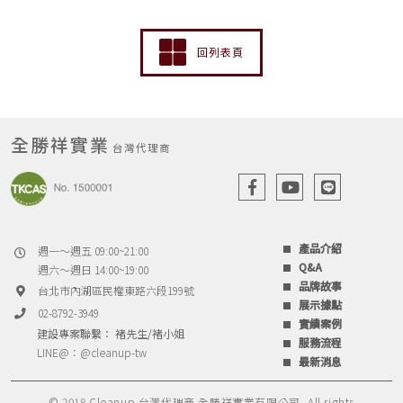
回列表頁
全勝祥實業
台灣代理商
產品介紹
週一～週五 09:00~21:00
Q&A
週六～週日 14:00~19:00
品牌故事
台北市內湖區民權東路六段199號
展示據點
02-8792-3949
實績案例
建設專案聯繫： 褚先生/褚小姐
服務流程
LINE@：
@cleanup-tw
最新消息
© 2018 Cleanup 台灣代理商 全勝祥實業有限公司, All rights