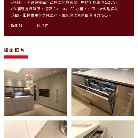
落純粹，不鏽鋼霧面浮凸檯面耐磨易潔，中島則以康沛石2CG-
050展現溫潤質感，搭配 Cleanup SA 水槽，在每一次料理與洗
滌間，細膩實用與美感並存，讓廚房成為家最溫暖的核心。
設計師
陳欣伯
細節照片