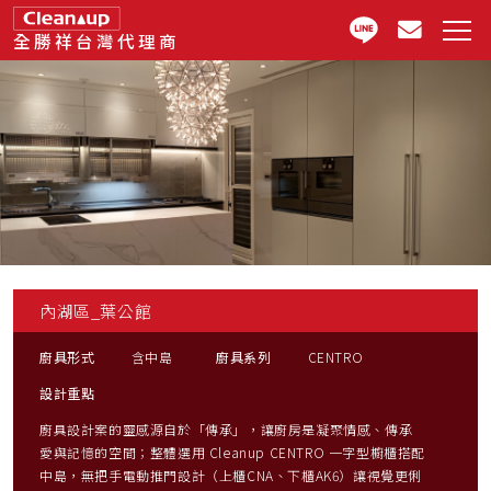
全勝祥台灣代理商
內湖區_葉公館
廚具形式
含中島
廚具系列
CENTRO
設計重點
廚具設計案的靈感源自於「傳承」，讓廚房是凝聚情感、傳承
愛與記憶的空間；整體選用 Cleanup CENTRO 一字型櫥櫃搭配
中島，無把手電動推門設計（上櫃CNA、下櫃AK6）讓視覺更俐