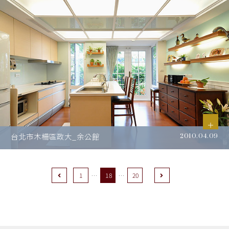
台北市木柵區政大_余公館
2010.04.09
Previous
Next
1
18
20