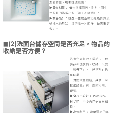
潔的特性，聰明挑選指南：
▶︎黃金材質：
優先選擇耐污、耐刮、耐化
學腐蝕的防黴材質（如：不鏽鋼）。
▶︎友善設計：
挑選一體成型的無縫設計與流
暢排水的形狀，讓污垢一沖即淨，做家事更
省力。
◼︎(2)洗面台儲存空間是否充足，物品的
收納是否方便？
浴室空間有限，從毛巾、保
養品到洗衣精，收納不只要
「裝得下」，「好拿取」也
是關鍵！
「滑動式置物櫃」具備「全
拉出設計」與「高效利用」
優勢:
▶︎全拉出設計：
內部物品一
目了然，不必再伸手盲目翻
找。
▶︎高效利用：
連最深處的死