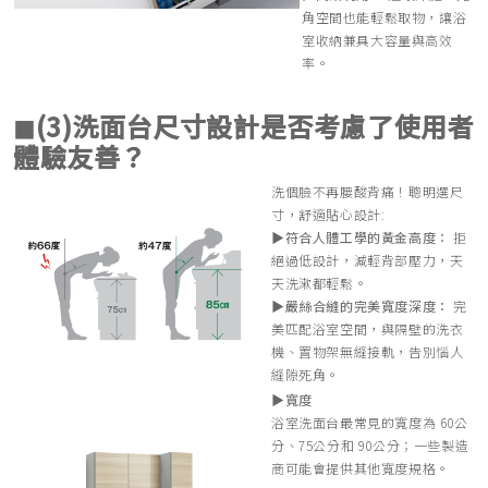
角空間也能輕鬆取物，讓浴
室收納兼具大容量與高效
率。
◼︎(3)洗面台尺寸設計是否考慮了使用者
體驗友善？
洗個臉不再腰酸背痛！聰明選尺
寸，舒適貼心設計:
▶︎符合人體工學的黃金高度：
拒
絕過低設計，減輕背部壓力，天
天洗漱都輕鬆。
▶︎嚴絲合縫的完美寬度深度：
完
美匹配浴室空間，與隔壁的洗衣
機、置物架無縫接軌，告別惱人
縫隙死角。
▶︎寬度
浴室洗面台最常見的寬度為 60公
分、75公分和 90公分；一些製造
商可能會提供其他寬度規格。